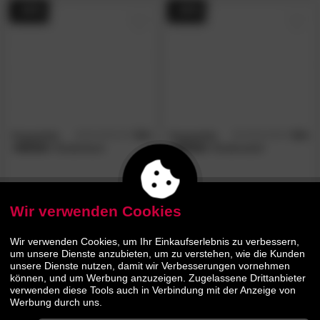
- 44%
- 44%
Hoppekids
5.0
Hoppekids
5.0
/5
/5
»MADS«
Kindertisch
»MADS«
Kinderstuhl
56.
00
56.
00
99.
99.
90
90
Wir verwenden Cookies
- 44%
- 44%
Wir verwenden Cookies, um Ihr Einkaufserlebnis zu verbessern,
um unsere Dienste anzubieten, um zu verstehen, wie die Kunden
unsere Dienste nutzen, damit wir Verbesserungen vornehmen
können, und um Werbung anzuzeigen. Zugelassene Drittanbieter
verwenden diese Tools auch in Verbindung mit der Anzeige von
Werbung durch uns.