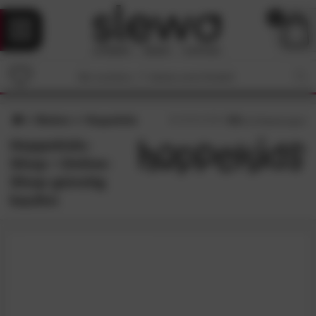
0
Marken
Hoppekids
4.6
/5 (
15
Bewertungen)
Hoppekids-
Shop • Online-
Shop günstig
kaufen