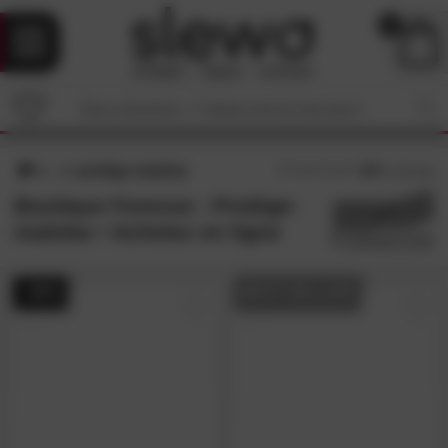
0
protège-matelas
4,9
/5 (
36
avis)
Boutique Foresse : Protège-
matelas • Achetez en ligne
- 40%
BEST-SELLER