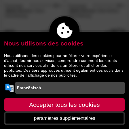
Formesse
4,9
Formesse
4,9
/5
/5
»Bella Donna«
Clima
»Bella Donna«
Edel Molton
Schonbezug
Schonbezug
18.
00
54.
90
29.
69.
90
90
Nous utilisons des cookies
Nous utilisons des cookies pour améliorer votre expérience
d'achat, fournir nos services, comprendre comment les clients
utilisent nos services afin de les améliorer et afficher des
publicités. Des tiers approuvés utilisent également ces outils dans
le cadre de l'affichage de nos publicités.
Formesse
»Bella
Donna«
Edel Molton Topper
Schonbezug La Piccola
Accepter tous les cookies
69.
90
paramètres supplémentaires
89.
90
Page d'accueil
menu
Recherche
Panier